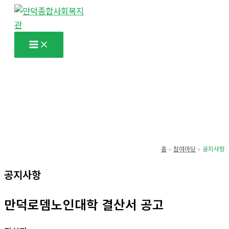
콘
텐
츠
로
건
너
뛰
기
홈
참여마당
공지사항
공지사항
만덕로뎀노인대학 결산서 공고