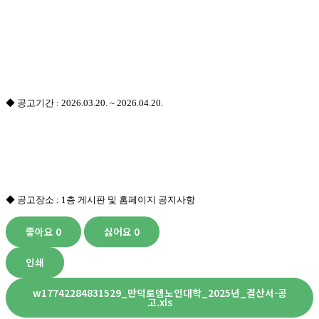
◆
공고기간
: 2026.03.20. ~ 2026.04.20.
◆
공고장소
: 1층
게시판 및 홈페이지 공지사항
좋아요
0
싫어요
0
인쇄
w17742284831529_만덕로뎀노인대학_2025년_결산서-공
고.xls