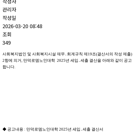
작성자
관리자
작성일
2026-03-20 08:48
조회
349
사회복지법인 및 사회복지시설 재무
․
회계규칙 제
19
조
(
결산서의 작성 제출
)
2
항에 의거
,
만덕로뎀노인대학
2025
년 세입
․
세출 결산을 아래와 같이 공고
합니다
.
◆
공고내용
: 만덕로뎀노인대학 2025
년 세입
․
세출 결산서