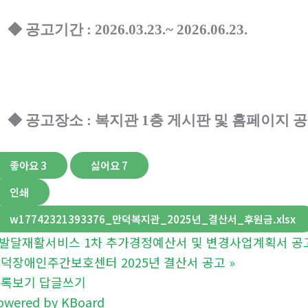
◆
공고기간
: 2026.03.23.~ 2026.06.23.
◆
공고장소
:
복지관
1
층 게시판 및 홈페이지 
좋아요
3
싫어요
7
인쇄
w17742321393376_만덕복지관_2025년_결산서_후원금.xlsx
발달재활서비스 1차 추가경정예산서 및 변경사업계획서 공
덕장애인주간보호센터 2025년 결산서 공고
»
목록보기
답글쓰기
owered by KBoard