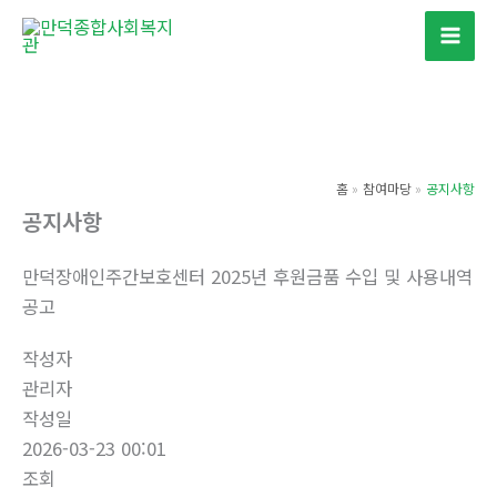
콘
텐
츠
로
건
너
홈
참여마당
공지사항
뛰
공지사항
기
만덕장애인주간보호센터 2025년 후원금품 수입 및 사용내역
공고
작성자
관리자
작성일
2026-03-23 00:01
조회