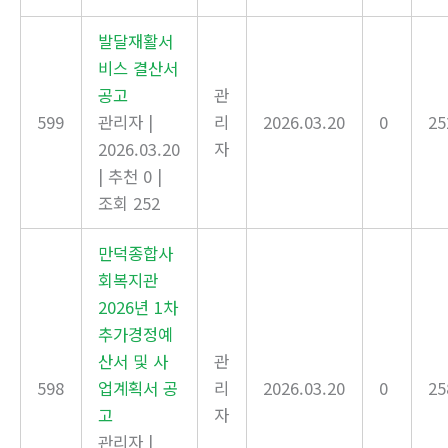
발달재활서
비스 결산서
공고
관
599
관리자
|
리
2026.03.20
0
25
2026.03.20
자
|
추천 0
|
조회 252
만덕종합사
회복지관
2026년 1차
추가경정예
산서 및 사
관
598
업계획서 공
리
2026.03.20
0
25
고
자
관리자
|