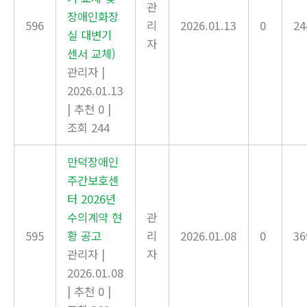
관
장애인화장
596
리
2026.01.13
0
24
실 대변기
자
센서 교체)
관리자
|
2026.01.13
|
추천 0
|
조회 244
만덕장애인
주간보호센
터 2026년
수의계약 현
관
595
황 공고
리
2026.01.08
0
36
관리자
|
자
2026.01.08
|
추천 0
|