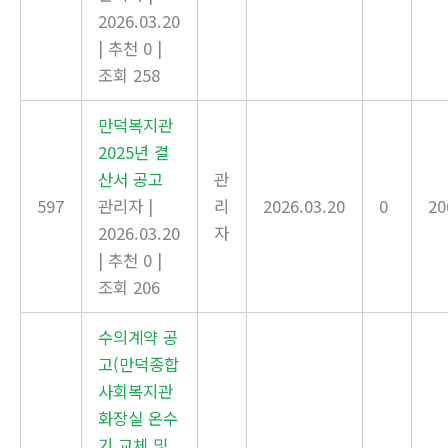
2026.03.20
|
추천 0
|
조회 258
만덕복지관
2025년 결
산서 공고
관
597
관리자
|
리
2026.03.20
0
20
2026.03.20
자
|
추천 0
|
조회 206
수의계약 공
고(만덕종합
사회복지관
화장실 온수
기 교체 및