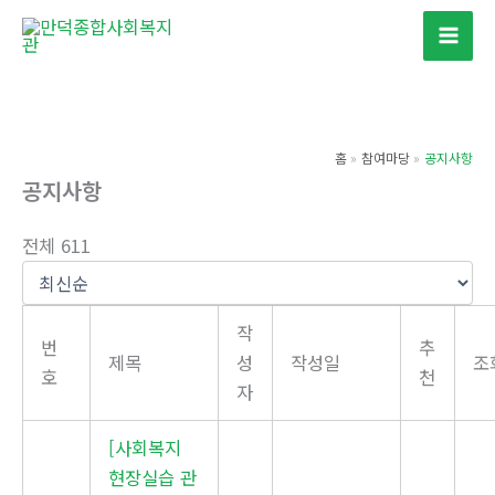
콘
텐
츠
로
건
홈
참여마당
공지사항
너
공지사항
뛰
기
전체 611
작
번
추
제목
성
작성일
조
호
천
자
[사회복지
현장실습 관