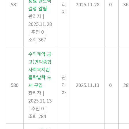
용료 한도액
581
리
2025.11.28
0
36
결정 알림
자
관리자
|
2025.11.28
|
추천 0
|
조회 367
수의계약 공
고(만덕종합
사회복지관
들락날락 도
관
580
서 구입
리
2025.11.13
0
28
관리자
|
자
2025.11.13
|
추천 0
|
조회 284