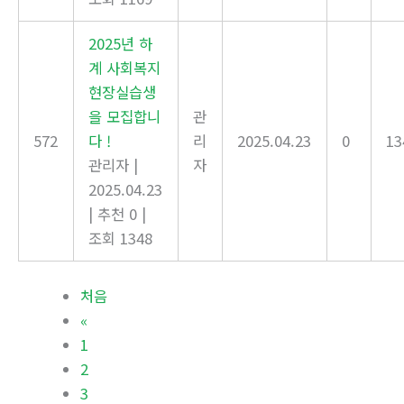
2025년 하
계 사회복지
현장실습생
을 모집합니
관
572
다 !
리
2025.04.23
0
13
관리자
|
자
2025.04.23
|
추천 0
|
조회 1348
처음
«
1
2
3