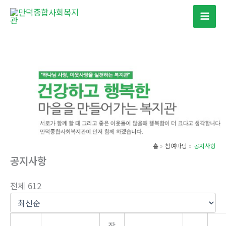
콘
텐
츠
로
건
너
뛰
기
홈
참여마당
공지사항
공지사항
전체 612
작