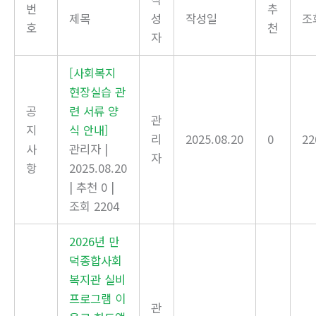
번
추
제목
성
작성일
조
호
천
자
[사회복지
현장실습 관
공
련 서류 양
관
지
식 안내]
리
2025.08.20
0
22
사
관리자
|
자
항
2025.08.20
|
추천 0
|
조회 2204
2026년 만
덕종합사회
복지관 실비
프로그램 이
관