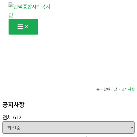
콘
텐
츠
로
건
너
뛰
기
홈
참여마당
공지사항
공지사항
전체 612