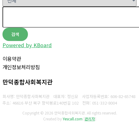
검색
Powered by KBoard
이용약관
개인정보처리방침
만덕종합사회복지관
회사명: 만덕종합사회복지관 대표자: 정신모
사업자등록번호:
606-82-65748
주소: 46616 부산 북구 함박봉로140번길 102
전화:
051-332-8004
Copyright © 2026 만덕종합사회복지관. All rights reserved.
Created by
Yescall.com
[
관리자
]