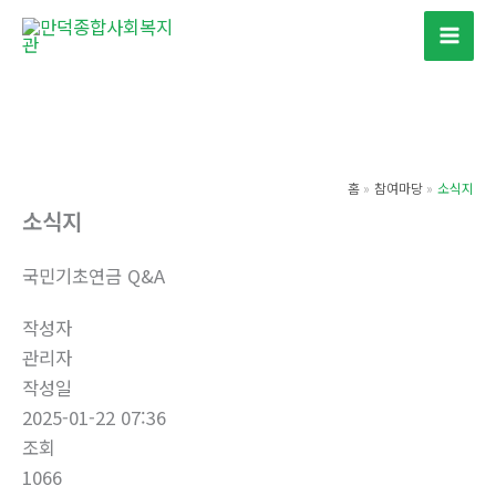
콘
텐
츠
로
건
너
홈
참여마당
소식지
뛰
소식지
기
국민기초연금 Q&A
작성자
관리자
작성일
2025-01-22 07:36
조회
1066