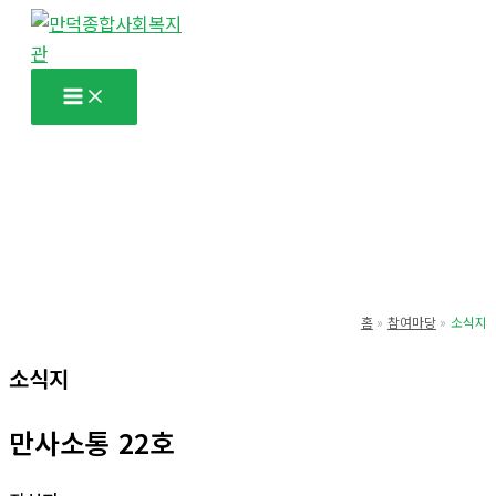
콘
텐
츠
로
건
너
뛰
기
홈
참여마당
소식지
소식지
만사소통 22호