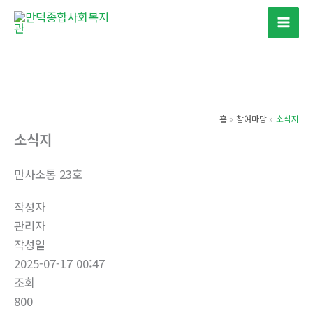
콘
텐
츠
로
건
너
홈
참여마당
소식지
뛰
소식지
기
만사소통 23호
작성자
관리자
작성일
2025-07-17 00:47
조회
800