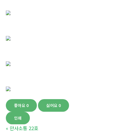
좋아요
0
싫어요
0
인쇄
«
만사소통 22호