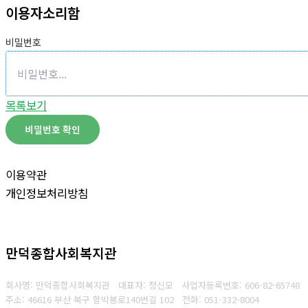
이용자소리함
비밀번호
목록보기
비밀번호 확인
이용약관
개인정보처리방침
만덕종합사회복지관
회사명: 만덕종합사회복지관 대표자: 정신모
사업자등록번호:
606-82-65748
주소: 46616 부산 북구 함박봉로140번길 102
전화:
051-332-8004