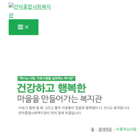
콘
텐
츠
로
건
너
뛰
기
홈
참여마당
이용자소리함