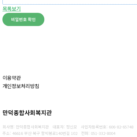
목록보기
비밀번호 확인
이용약관
개인정보처리방침
만덕종합사회복지관
회사명: 만덕종합사회복지관 대표자: 정신모
사업자등록번호:
606-82-65748
주소: 46616 부산 북구 함박봉로140번길 102
전화:
051-332-8004