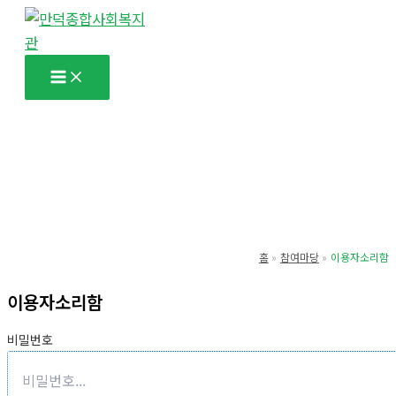
콘
텐
츠
로
건
너
뛰
기
홈
참여마당
이용자소리함
이용자소리함
비밀번호