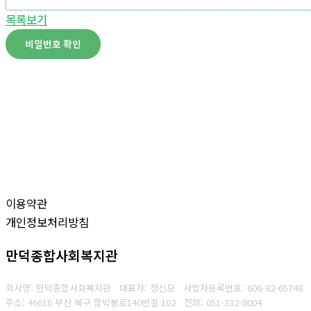
목록보기
비밀번호 확인
이용약관
개인정보처리방침
만덕종합사회복지관
회사명: 만덕종합사회복지관 대표자: 정신모
사업자등록번호:
606-82-65748
주소: 46616 부산 북구 함박봉로140번길 102
전화:
051-332-8004