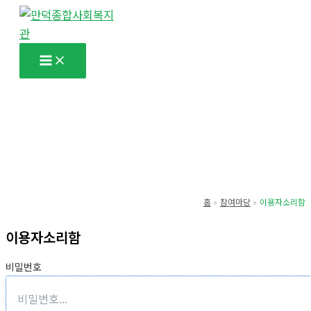
콘
텐
츠
로
건
너
뛰
기
홈
참여마당
이용자소리함
이용자소리함
비밀번호