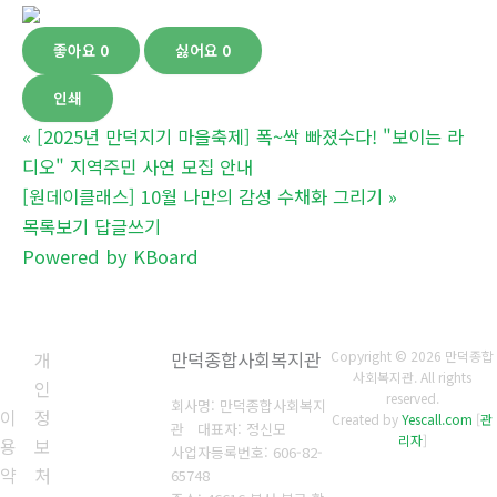
좋아요
0
싫어요
0
인쇄
«
[2025년 만덕지기 마을축제] 폭~싹 빠졌수다! "보이는 라
디오" 지역주민 사연 모집 안내
[원데이클래스] 10월 나만의 감성 수채화 그리기
»
목록보기
답글쓰기
Powered by KBoard
개
만덕종합사회복지관
Copyright © 2026 만덕종합
사회복지관. All rights
인
reserved.
회사명: 만덕종합사회복지
이
정
Created by
Yescall.com
[
관
관 대표자: 정신모
리자
]
용
보
사업자등록번호:
606-82-
약
처
65748