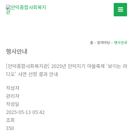
콘
텐
츠
로
건
홈
참여마당
행사안내
너
행사안내
뛰
기
[만덕종합사회복지관] 2025년 만덕지기 마을축제 '보이는 라
디오' 사연 선정 결과 안내
작성자
관리자
작성일
2025-05-13 05:42
조회
350