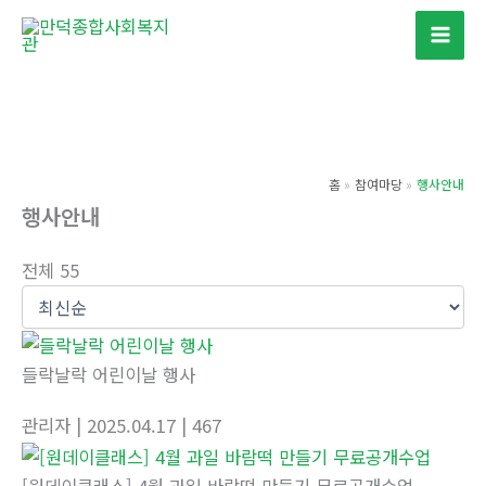
콘
텐
츠
로
건
너
홈
참여마당
행사안내
뛰
행사안내
기
전체 55
들락날락 어린이날 행사
관리자
| 2025.04.17
| 467