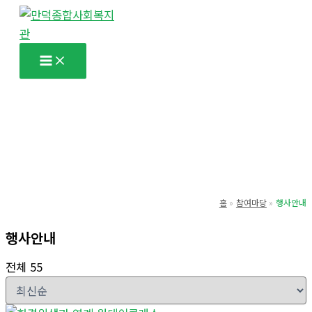
콘
텐
츠
로
건
너
뛰
기
홈
참여마당
행사안내
행사안내
전체 55