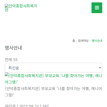
콘
텐
츠
로
건
너
홈
참여마당
행사안내
뛰
행사안내
기
전체 55
[만덕종합사회복지관] 부모교육 '나를 찾아가는 여행, 에니어
그램!'
관리자
| 2023.08.22
| 347