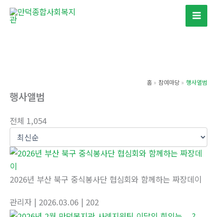
콘
텐
츠
로
건
너
홈
참여마당
행사앨범
뛰
행사앨범
기
전체 1,054
2026년 부산 북구 중식봉사단 협심회와 함께하는 짜장데이
관리자
| 2026.03.06
| 202