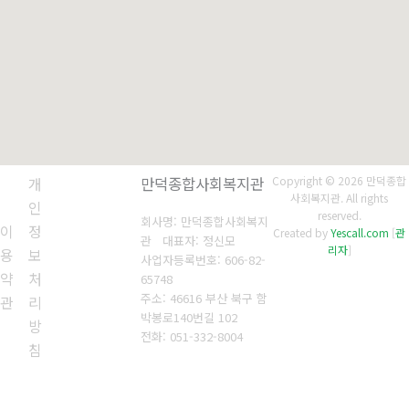
개
만덕종합사회복지관
Copyright © 2026 만덕종합
사회복지관. All rights
인
reserved.
회사명: 만덕종합사회복지
이
정
Created by
Yescall.com
[
관
관 대표자: 정신모
리자
]
용
보
사업자등록번호:
606-82-
약
처
65748
주소: 46616 부산 북구 함
관
리
박봉로140번길 102
방
전화:
051-332-8004
침