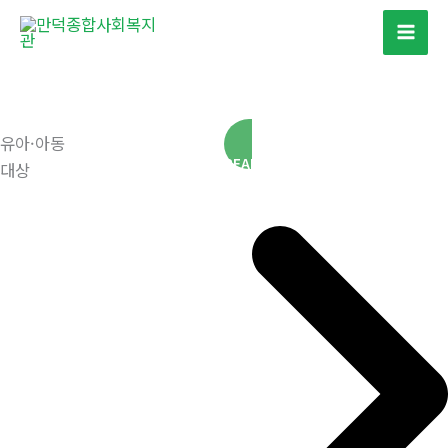
콘
텐
츠
로
건
유아·아동
너
READ MORE
대상
뛰
기