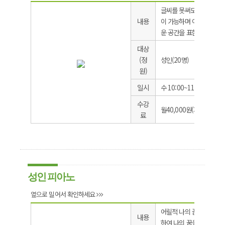
글씨를 못써도, 그림을 잘
내용
이 가능하며 아름답고 개
운 공간을 표현하기
대상
(정
성인(20명)
원)
일시
수 10:00~11:50
수강
월40,000원(재료비 별도)
료
성인 피아노
옆으로 밀어서 확인하세요
어릴적 나의 꿈 피아니스트
내용
하여 나의 꿈을 실현하기