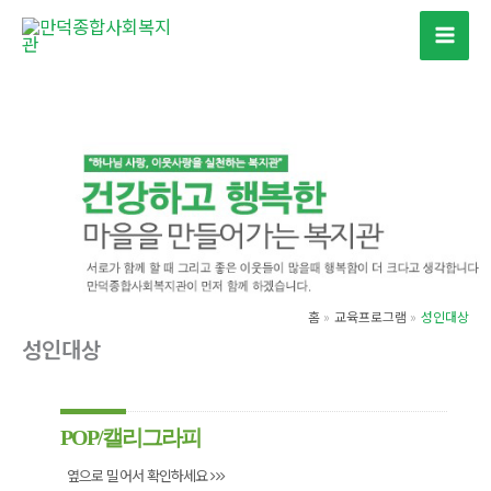
콘
텐
츠
로
건
너
뛰
기
홈
교육프로그램
성인대상
성인대상
POP/캘리그라피
옆으로 밀어서 확인하세요