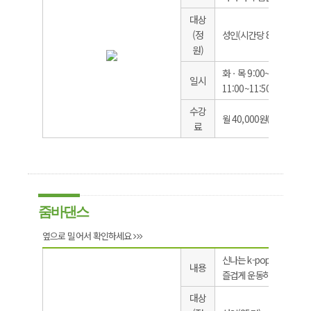
대상
(정
성인(시간당 8명)
원)
화ㆍ목 9:00~9:50, 10:00
일시
11:00~11:50
수강
월 40,000원(교재비 별도
료
줌바댄스
옆으로 밀어서 확인하세요
신나는 k-pop음악에 맞
내용
즐겁게 운동하면서 다이어
대상