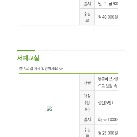
일시
월, 수, 금 9:00~9:50
수강
월 40,000원(개인매트 지
료
서예교실
옆으로 밀어서 확인하세요
붓글씨 쓰기를 통해 심신
내용
으로 생활 속 활기 찾기
대상
(정
성인(5명)
원)
일시
화, 목 10:00~12:00
수강
월 25,000원
료