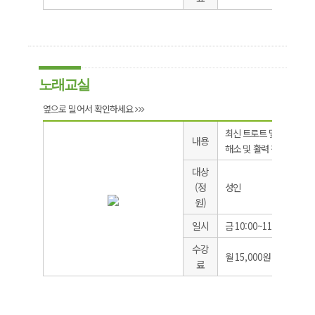
노래교실
옆으로 밀어서 확인하세요
최신 트로트 및 발성 방법
내용
해소 및 활력 찾기
대상
(정
성인
원)
일시
금 10:00~11:30
수강
월 15,000원
료