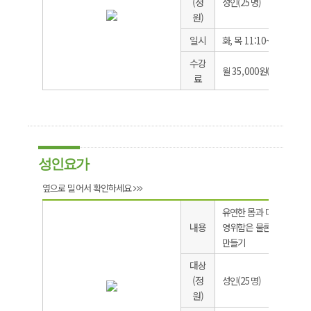
(정
성인(25명)
원)
일시
화, 목 11:10~12:00
수강
월 35,000원(운동화, 물
료
성인요가
옆으로 밀어서 확인하세요
유연한 몸과 마음으로 건
내용
영위함은 물론 다이어트 
만들기
대상
(정
성인(25명)
원)