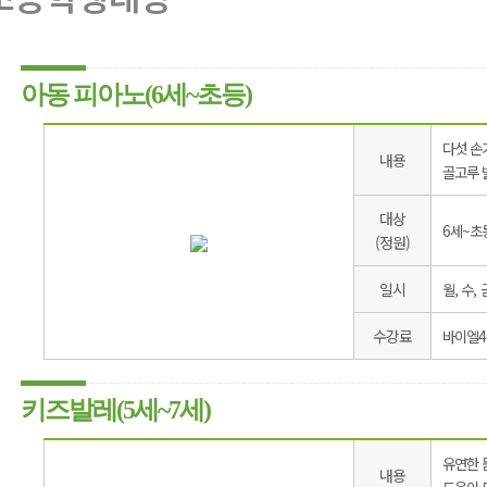
아동 피아노(6세~초등)
다섯 손
내용
골고루 
대상
6세~초
(정원)
일시
월, 수, 
수강료
바이엘40
키즈발레(5세~7세)
유연한 
내용
도움이 