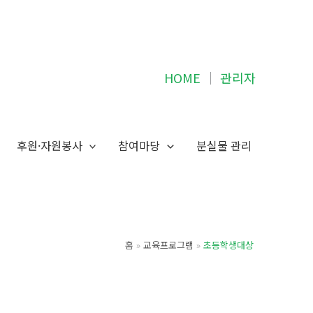
HOME
│
관리자
후원·자원봉사
참여마당
분실물 관리
홈
교육프로그램
초등학생대상