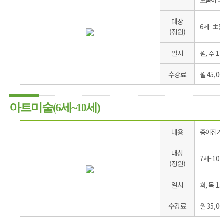
대상
6세~초
(정원)
일시
월, 수 1
수강료
월 45,
아트미술(6세~10세)
내용
종이접기
대상
7세~10
(정원)
일시
화, 목 1
수강료
월 35,