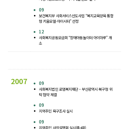
09
보건복지부 사회서비스선도사업 “복지교육양육 통합
형 키움모델-아이시터” 선정
12
사회복지공동모금회 “장애아동놀이터 아이마루” 개
소
2007
09
사회복지법인 로뎀복지재단 – 부산광역시 북구청 위
탁 협약 체결
09
지역주민 욕구조사 실시
09
지역주민 사업설명회 실시(총4회)