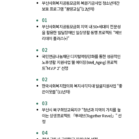
부산사회복지공동모금회 복권기금사업 청소년야간
보호 프로그램 “꿈땅교실”(12년차)
01
부산사회복지공동모금회 지역 내 50+세대의 전문성
을 활용한 발달장애인 일상생활 동행 프로젝트 “에브
리데이 플러스(+)”
02
국민연금나눔재단 디지털역량강화를 통한 성공적인
노후생활 지원사업 웰 에이징(Well_Aging) 프로젝
트”M.V.P 2″ 선정
02
한국사회복지협의회 복지사각지대 발굴지원사업 “좋
은이웃들”(11년차)
03
부산시 북구희망교육지구 “청년과 지역의 가치를 높
이는 상생프로젝트 「투레브(Together Reve)」” 선
정
04