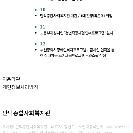
10
만덕종합사회복지관 개관 / 1대 관장(박은희) 취임
11
노동부지원사업 ‘청년직장체험연수프로그램’ 실시
12
부산광역시장애인복지프로그램보급사업‘연극을 통
한 장애아동 조기교육프로그램 – 와스쿨’선정
이용약관
개인정보처리방침
만덕종합사회복지관
회사명: 만덕종합사회복지관 대표자: 정신모
사업자등록번호:
606-82-65748
주소: 46616 부산 북구 함박봉로140번길 102
전화:
051-332-8004