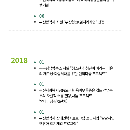
행기관
06
부산광역시 지원 “부산형OK일자리사업” 선정
2018
01
북구평생학습소 지원 “청소년과 청년이 바라본 마을
의 재구성-다음세대를 위한 만덕다움 프로젝트”
01
부산사회복지공동모금회 육아우울증을 겪는 전업주
부의 자발적 소통,힐링,나눔 프로젝트
‘엄마다님길'(2년차)
01
부산광역시 장애인복지프로그램 보급사업 “발달지연
영유아 조기개입 프로그램”