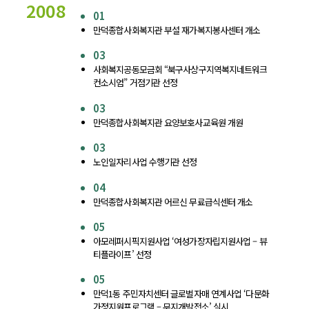
2008
01
만덕종합사회복지관 부설 재가복지봉사센터 개소
03
사회복지공동모금회 “북구사상구지역복지네트워크
컨소시엄” 거점기관 선정
03
만덕종합사회복지관 요양보호사교육원 개원
03
노인일자리사업 수행기관 선정
04
만덕종합사회복지관 어르신 무료급식센터 개소
05
아모레퍼시픽지원사업 ‘여성가장자립지원사업 – 뷰
티플라이프’ 선정
05
만덕1동 주민자치센터 글로벌자매 연계사업 ‘다문화
가정지원프로그램 – 무지개발전소’ 실시