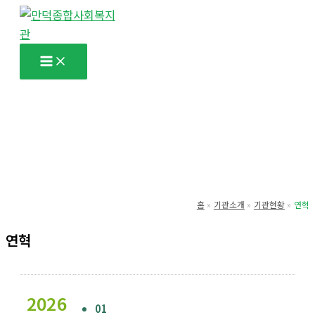
콘
텐
츠
로
건
너
뛰
기
홈
기관소개
기관현황
연혁
연혁
2026
01