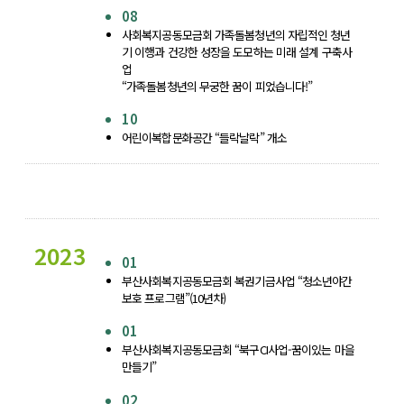
08
사회복지공동모금회 가족돌봄청년의 자립적인 청년
기 이행과 건강한 성장을 도모하는 미래 설계 구축사
업
“가족돌봄청년의 무궁한 꿈이 피었습니다!”
10
어린이복합문화공간 “들락날락” 개소
2023
01
부산사회복지공동모금회 복권기금사업 “청소년야간
보호 프로그램”(10년차)
01
부산사회복지공동모금회 “북구CI사업-꿈이있는 마을
만들기”
02