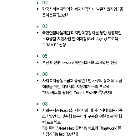
02
한국사회복지협의회 복지사각지대 발굴지원사업 “좋
은이웃들”(10년차)
02
국민연금나눔재단 디지털역량강화를 통한 성공적인
노후생활 지원사업 웰 에이징(Well_Aging) 프로젝
트”M.V.P” 선정
05
부산 비전(Bee-sion) 청년사회서비스사업단 선정
08
사회복지공동모금회 중장년 1인 가구의 잠재적 고립
예방을 위한 지역사회 지원체계 구축 프로젝트
“메타버스를 활용한 Zooml 프로젝트”(3년차)
08
사회복지공동모금회 지역사회 내 사각지대 돌봄가족
조기발견 및 맞춤형 돌봄체계 구축을 위한 민관학 협
력 프로젝트
“넷-플렉스(Net-Flex) (만덕동 네트워크(network)를
자랑하다(Flex) “(3년차)