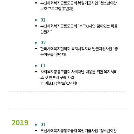
부산사회복지공동모금회 복권기금사업 “청소년야간
보호 프로그램”(7년차)
01
부산사회복지공동모금회 “북구CI사업-꿈이있는 마을
만들기”
02
한국사회복지협의회 복지사각지대 발굴지원사업 “좋
은이웃들”(6년차)
11
사회복지공동모금회 사회재난 대응을 위한 복지서비
스 및 인프라 구축 사업
‘바이(B.I.) 컨택트'(1년차)
2019
01
부산사회복지공동모금회 복권기금사업 “청소년야간