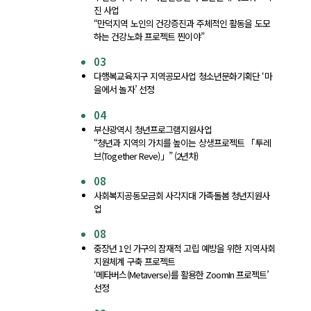
진 사업
“만덕지역 노인의 건강증진과 주체적인 활동을 도모
하는 건강노화 프로젝트 찐이야”
03
다행복교육지구 지역공모사업 청소년문화기획단 ‘마
을에서 놀자’ 선정
04
부산광역시 청년프로그램지원사업
“청년과 지역의 가치를 높이는 상생프로젝트 「투레
브(Together Reve)」” (2년차)
08
사회복지공동모금회 사각지대 가족돌봄 청년지원사
업
08
중장년 1인 가구의 잠재적 고립 예방을 위한 지역사회
지원체계 구축 프로젝트
‘메타버스(Metaverse)를 활용한 ZoomIn 프로젝트’
선정