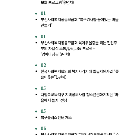
보호 프로그램”(6년차)
01
부산사회복지공동모금회 “북구CI사업-꿈이있는 마을
만들기”
01
부산사회복지공동모금회 육아우울증을 겪는 전업주
부의 자발적 소통,힐링,나눔 프로젝트
‘엄마다님길'(3년차)
02
한국사회복지협의회 복지사각지대 발굴지원사업 “좋
은이웃들”(5년차)
05
다행복교육지구 지역공모사업 청소년문화기획단 ‘마
을에서 놀자’ 선정
05
북구플러스센터 개소
06
부산사회복지공동모금회 “지역사회통합돌봄사업” 수