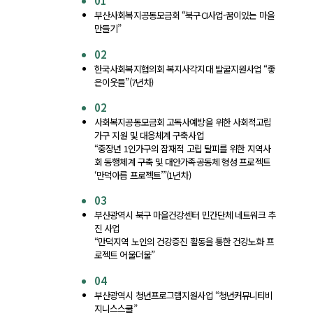
01
부산사회복지공동모금회 “북구CI사업-꿈이있는 마을
만들기”
02
한국사회복지협의회 복지사각지대 발굴지원사업 “좋
은이웃들”(7년차)
02
사회복지공동모금회 고독사예방을 위한 사회적고립
가구 지원 및 대응체계 구축사업
“중장년 1인가구의 잠재적 고립 탈피를 위한 지역사
회 동행체계 구축 및 대안가족공동체 형성 프로젝트
‘만덕아름 프로젝트’”(1년차)
03
부산광역시 북구 마을건강센터 민간단체 네트워크 추
진 사업
“만덕지역 노인의 건강증진 활동을 통한 건강노화 프
로젝트 어울더울”
04
부산광역시 청년프로그램지원사업 “청년커뮤니티비
지니스스쿨”