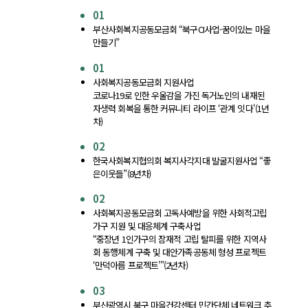
01
부산사회복지공동모금회 “북구CI사업-꿈이있는 마을
만들기”
01
사회복지공동모금회 지원사업
코로나19로 인한 우울감을 가진 독거노인의 내재된
자생력 회복을 통한 커뮤니티 라이프 ‘관계 잇다'(1년
차)
02
한국사회복지협의회 복지사각지대 발굴지원사업 “좋
은이웃들”(8년차)
02
사회복지공동모금회 고독사예방을 위한 사회적고립
가구 지원 및 대응체계 구축사업
“중장년 1인가구의 잠재적 고립 탈피를 위한 지역사
회 동행체계 구축 및 대안가족공동체 형성 프로젝트
‘만덕아름 프로젝트’”(2년차)
03
부산광역시 북구 마을건강센터 민간단체 네트워크 추