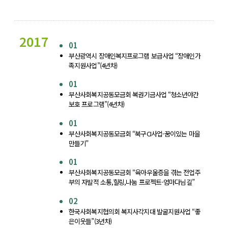
2017
01
부산광역시 장애인복지프로그램 보급사업 “장애인가
족지원사업”(4년차)
01
부산사회복지공동모금회 복권기금사업 “청소년야간
보호 프로그램”(4년차)
01
부산사회복지공동모금회 “북구CI사업-꿈이있는 마을
만들기”
01
부산사회복지공동모금회 “육아우울증을 겪는 전업주
부의 자발적 소통,힐링,나눔 프로젝트-엄마다님길”
02
한국사회복지협의회 복지사각지대 발굴지원사업 “좋
은이웃들”(3년차)