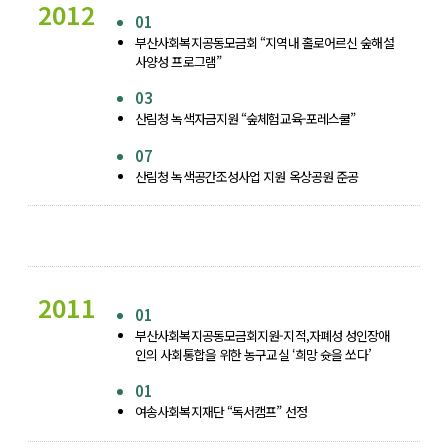
2012
01
부산사회복지공동모금회 “지역내 홀로어르신 숲해설
사양성 프로그램”
03
산림청 녹색자금지원 “숲체험교육-포레스쿨”
07
산림청 녹색공간조성사업 지원 옥상공원 준공
2011
01
부산사회복지공동모금회지원-지적,자폐성 성인장애
인의 사회통합을 위한 농구교실 ‘희망 슛을 쏘다’
01
여송사회복지재단 “독서캠프” 선정