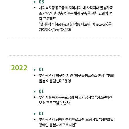
08
사회복지공동모금회 지역사회 내 사각지대 돌봄가족
조기발견 및 맞춤형 돌봄체계 구축을 위한 민관학 협
력 프로젝트
“넷-플렉스(Net-Flex) (만덕동 네트워크(network)를
자랑하다(Flex)”(2년차)
2022
01
부산광역시 북구청 지원 “북구돌봄플러스센터” “통합
돌봄 어울림센터” 운영
01
부산사회복지공동모금회 복권기금사업 “청소년야간
보호 프로그램”(9년차)
01
부산광역시 장애인복지프로그램 보급사업 “성인발달
장애인 돌봄체계구축사업”