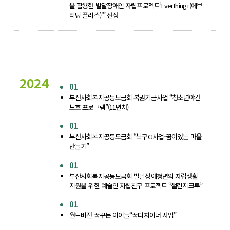
을 활용한 발달장애인 자립프로젝트’Everthing+(에브
리띵 플러스)'” 선정
2024
01
부산사회복지공동모금회 복권기금사업 “청소년야간
보호 프로그램”(11년차)
01
부산사회복지공동모금회 “북구CI사업-꿈이있는 마을
만들기”
01
부산사회복지공동모금회 발달장애청년의 자립생활
지원을 위한 예술인 자립친구 프로젝트 “챌린지크루”
01
월드비전 꿈꾸는 아이들“꿈디자이너 사업”