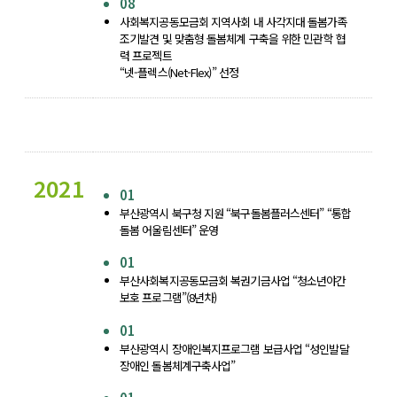
08
사회복지공동모금회 지역사회 내 사각지대 돌봄가족
조기발견 및 맞춤형 돌봄체계 구축을 위한 민관학 협
력 프로젝트
“넷-플렉스(Net-Flex)” 선정
2021
01
부산광역시 북구청 지원 “북구돌봄플러스센터” “통합
돌봄 어울림센터” 운영
01
부산사회복지공동모금회 복권기금사업 “청소년야간
보호 프로그램”(8년차)
01
부산광역시 장애인복지프로그램 보급사업 “성인발달
장애인 돌봄체계구축사업”