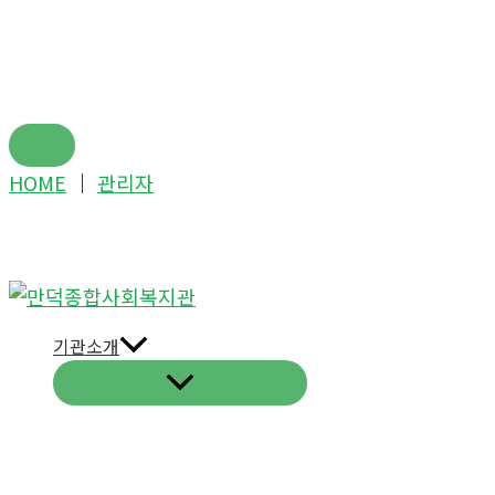
콘
HOME
│
관리자
텐
츠
로
건
너
기관소개
뛰
기