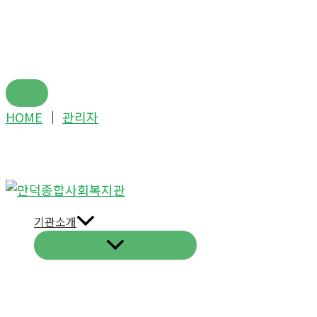
콘
HOME
│
관리자
텐
츠
로
건
너
기관소개
뛰
기