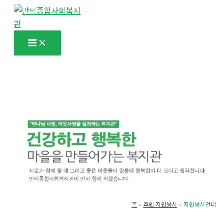
콘
텐
츠
로
건
너
뛰
기
홈
후원·자원봉사
자원봉사안내