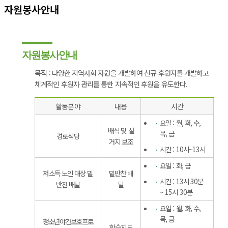
자원봉사안내
자원봉사안내
목적 : 다양한 지역사회 자원을 개발하여 신규 후원자를 개발하고
체계적인 후원자 관리를 통한 지속적인 후원을 유도한다.
활동분야
내용
시간
요일 : 월, 화, 수,
배식 및 설
목, 금
경로식당
거지 보조
시간 : 10시~13시
요일 : 화, 금
저소득 노인 대상 밑
밑반찬 배
시간 : 13시 30분
반찬 배달
달
~ 15시 30분
요일 : 월, 화, 수,
목, 금
청소년야간보호프로
학습지도