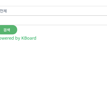
검색
owered by KBoard