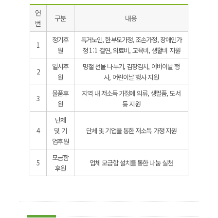
연
구분
내용
번
정기후
독거노인, 한부모가정, 조손가정, 장애인가
1
원
정 1:1 결연, 의료비, 교육비, 생활비 지원
일시후
명절 선물 나누기, 김장김치, 어버이날 행
2
원
사, 어린이날 행사 지원
물품후
지역 내 저소득 가정에 의류, 생필품, 도서
3
원
등 지원
단체
4
및 기
단체 및 기업을 통한 저소득 가정 지원
업후원
모금함
5
업체 모금함 설치를 통한 나눔 실천
후원