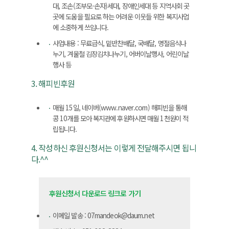
대, 조손(조부모-손자)세대, 장애인세대 등 지역사회 곳
곳에 도움을 필요로 하는 어려운 이웃들 위한 복지사업
에 소중하게 쓰입니다.
사업내용 : 무료급식, 밑반찬배달, 국배달, 명절음식나
누기, 겨울철 김장김치나누기, 어버이날행사, 어린이날
행사 등
3. 해피빈후원
매월 15일, 네이버(www.naver.com) 해피빈을 통해
콩 10개를 모아 복지관에 후원하시면 매월 1천원이 적
립됩니다.
4. 작성하신 후원신청서는 이렇게 전달해주시면 됩니
다.^^
후원신청서 다운로드 링크로 가기
이메일 발송 : 07mandeok@daum.net