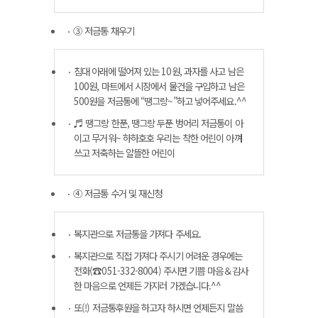
③ 저금통 채우기
침대 아래에 떨어져 있는 10원, 과자를 사고 남은
100원, 마트에서 시장에서 물건을 구입하고 남은
500원을 저금통에 “땡그랑~”하고 넣어주세요.^^
♬ 땡그랑 한푼, 땡그랑 두푼 벙어리 저금통이 아
이고 무거워~ 하하호호 우리는 착한 어린이 아껴
쓰고 저축하는 알뜰한 어린이
④ 저금통 수거 및 재신청
복지관으로 저금통을 가져다 주세요.
복지관으로 직접 가져다 주시기 어려운 경우에는
전화(☎051-332-8004) 주시면 기쁨 마음＆감사
한 마음으로 언제든 가지러 가겠습니다.^^
또(!) 저금통후원을 하고자 하시면 언제든지 말씀