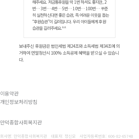
해주세요. 저금통후원을 딱 1번 하셔도 좋지만, 2
번… 3번… 4번… 5번… 10번… 100번… 꾸준
히 실천하신다면 좋은 습관, 즉 어려운 이웃을 돕는
“후원습관”이 길러집니다. 우리 아이들에게 후원
습관을 길러주세요.^^
보내주신 후원금은 법인세법 제24조와 소득세법 제34조에 의
거하여 연말정산시 100% 소득공제 혜택을 받으실 수 있습니
다.
이용약관
개인정보처리방침
만덕종합사회복지관
회사명: 만덕종합사회복지관 대표자: 정신모
사업자등록번호:
606-82-65748