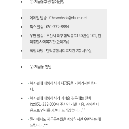
① 저금통후원 참여신청
이메일 발송 : 07mandeok@daum.net
팩스 발송 : 051-332-8884
우편 발송 : 부산시 북구 함박봉로140번길 102, 만
덕종합사회복지관(만덕2동)
직접 내방 : 만덕종합사회복지관 2층 사무실
② 저금통 전달
복지관에 내방하시어 저금통을 가져가시면 됩니
다.
복지관에 내방하시기 어려운 경우에는 전화
(☎051-332-8004) 주시면 기쁜 마음, 감사한 마
음으로 언제든 가져다 드리겠습니다.^^
멀리에서도 저금통후원을 희망하시면 우편발송 해
드립니다.^^