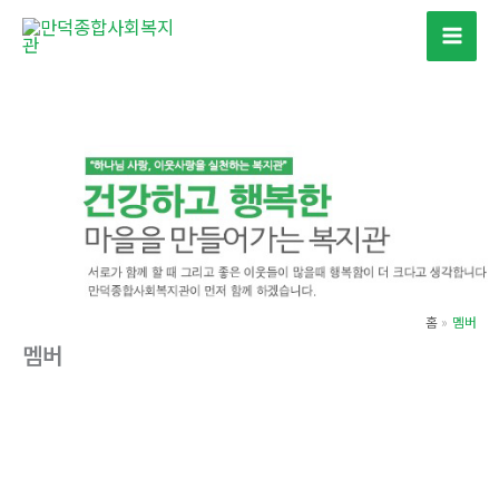
콘
텐
츠
로
건
너
뛰
기
홈
멤버
멤버