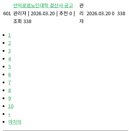
만덕로뎀노인대학 결산서 공고
관
601
관리자
|
2026.03.20
|
추천 0
|
리
2026.03.20
0
338
조회 338
자
1
2
3
4
5
6
7
8
9
10
»
마지막