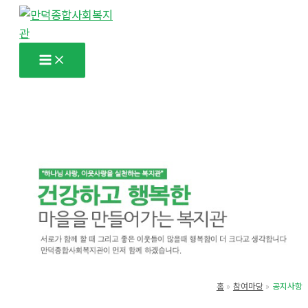
콘
텐
츠
로
건
너
뛰
기
홈
참여마당
공지사항