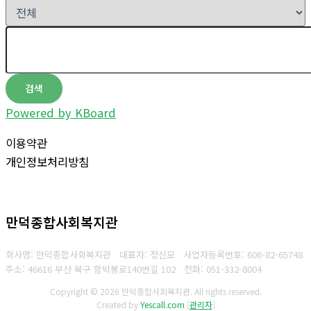
검색
Powered by KBoard
이용약관
개인정보처리방침
만덕종합사회복지관
회사명: 만덕종합사회복지관 대표자: 정신모
사업자등록번호:
606-82-65748
주소: 46616 부산 북구 함박봉로140번길 102
전화:
051-332-8004
Copyright © 2026 만덕종합사회복지관. All rights reserved.
Created by
Yescall.com
[
관리자
]