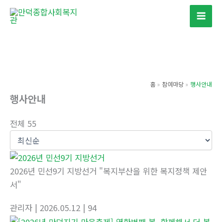
콘
텐
츠
로
건
너
홈
참여마당
행사안내
뛰
행사안내
기
전체 55
2026년 민선9기 지방선거 "복지부산을 위한 복지정책 제안
서"
관리자
| 2026.05.12
| 94